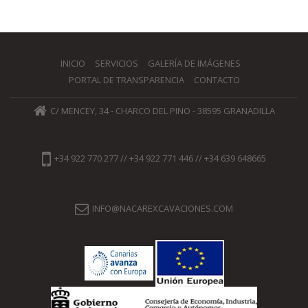
INICIO
SERVICIOS
GALERÍA DE IMÁGENES
PORTAL DE TRANSPARENCIA
CONTACTO
C/ MENCEY, 34 - CHARCO DEL PINO - 38595 GRANADILLA
+34 922 770 277 // +34 922 771 446 // +34 639 648665
INFO@NACAREXCAVACIONES.COM