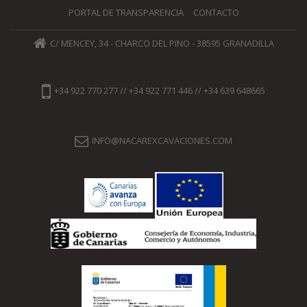
PORTAL DE TRANSPARENCIA
CONTACTO
C/ MENCEY, 34 - CHARCO DEL PINO - 38595 GRANADILLA
+34 922 770 277 // +34 922 771 446 // +34 639 648665
INFO@NACAREXCAVACIONES.COM